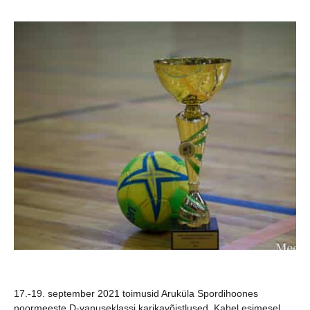
17.-19. september 2021 toimusid Aruküla Spordihoones
noormeeste D-vanuseklassi karikavõistlused. Kahel esimesel