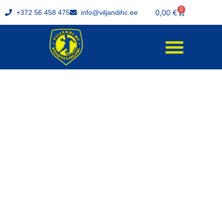
0
0,00
€
+372 56 458 475
info@viljandihc.ee