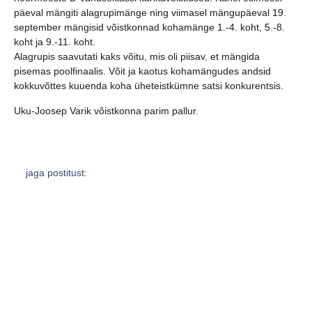
päeval mängiti alagrupimänge ning viimasel mängupäeval 19.
september mängisid võistkonnad kohamänge 1.-4. koht, 5.-8.
koht ja 9.-11. koht.
Alagrupis saavutati kaks võitu, mis oli piisav, et mängida
pisemas poolfinaalis. Võit ja kaotus kohamängudes andsid
kokkuvõttes kuuenda koha üheteistkümne satsi konkurentsis.
Uku-Joosep Varik võistkonna parim pallur.
jaga postitust:
eelmine
järgmine