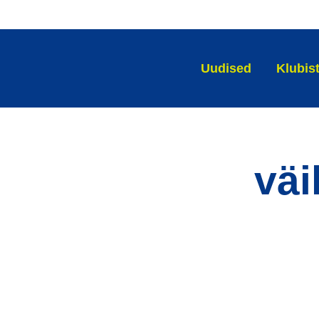
Uudised
Klubis
väi