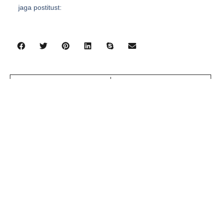
jaga postitust:
eelmine
järgmine