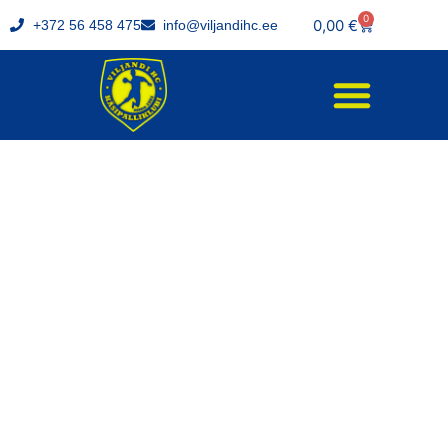
0
0,00
€
+372 56 458 475
info@viljandihc.ee