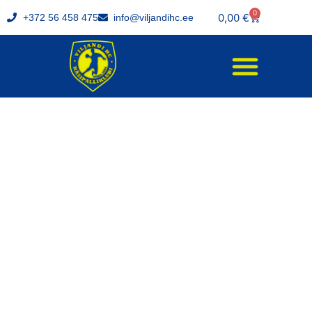
0
0,00
€
+372 56 458 475
info@viljandihc.ee