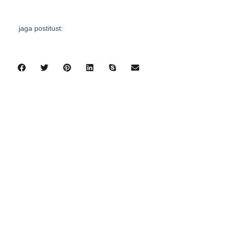
jaga postitust:
eelmine
järgmine