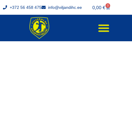
0
0,00
€
+372 56 458 475
info@viljandihc.ee