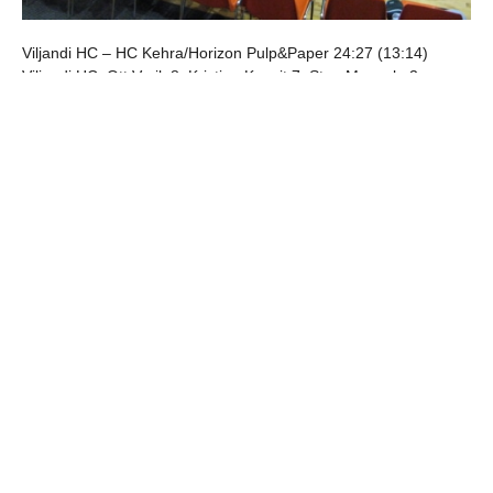
Viljandi HC – HC Kehra/Horizon Pulp&Paper 24:27 (13:14)
Viljandi HC:
Ott Varik 8, Kristjan Koovit 7, Sten Maasalu 3,
Robert Lõpp 3, Madis Parik 3, Vitali Vorobjov, Marko Peterson,
Karl Roosna, Karl Toom, Mark Lõpp, Mikk Varik. Väravas Joel
Urbel ja Peeter Parik.
jaga postitust:
eelmine
järgmine