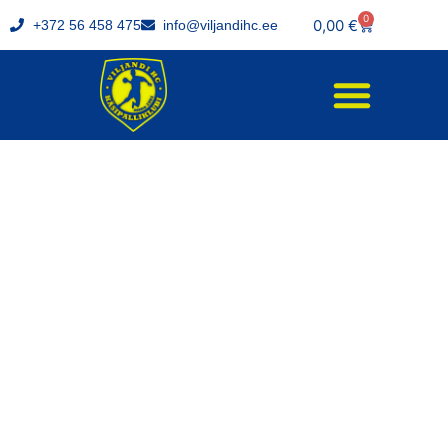
0
0,00
€
+372 56 458 475
info@viljandihc.ee