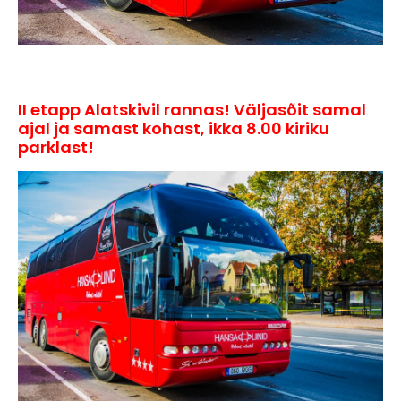
II etapp Alatskivil rannas! Väljasõit samal
ajal ja samast kohast, ikka 8.00 kiriku
parklast!