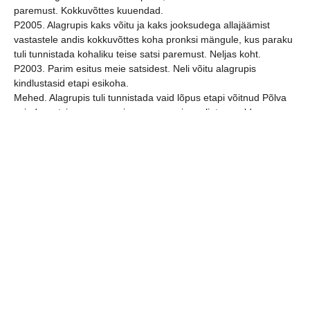
paremust. Kokkuvõttes kuuendad.
P2005. Alagrupis kaks võitu ja kaks jooksudega allajäämist
vastastele andis kokkuvõttes koha pronksi mängule, kus paraku
tuli tunnistada kohaliku teise satsi paremust. Neljas koht.
P2003. Parim esitus meie satsidest. Neli võitu alagrupis
kindlustasid etapi esikoha.
Mehed. Alagrupis tuli tunnistada vaid lõpus etapi võitnud Põlva
esindussatsi paremus, mis suunas meie muljetavavaldava
kooseisuga mänginud meeskonna pronksi kohtumisele.
Kolmanda koha saavutasid: Rasmus Ots, Kristo Voika, Ott Varik,
Kristjan Koovit, Mark Lõpp, Mihkel Lõpp, Martin Braun, Sander
Izjumov, treener Marko Koks.