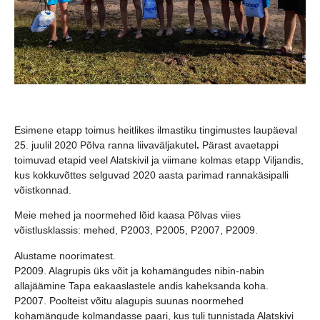
Esimene etapp toimus heitlikes ilmastiku tingimustes laupäeval
25. juulil 2020 Põlva ranna liivaväljakutel
.
Pärast avaetappi
toimuvad etapid veel Alatskivil ja viimane kolmas etapp Viljandis,
kus kokkuvõttes selguvad 2020 aasta parimad rannakäsipalli
võistkonnad.
Meie mehed ja noormehed lõid kaasa Põlvas viies
võistlusklassis: mehed, P2003, P2005, P2007, P2009.
Alustame noorimatest.
P2009. Alagrupis üks võit ja kohamängudes nibin-nabin
allajäämine Tapa eakaaslastele andis kaheksanda koha.
P2007. Poolteist võitu alagupis suunas noormehed
kohamängude kolmandasse paari, kus tuli tunnistada Alatskivi