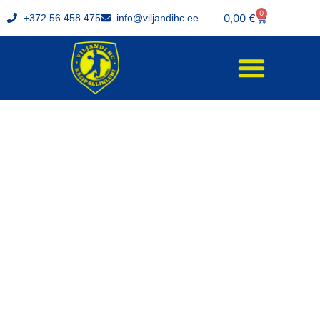
0
0,00
€
+372 56 458 475
info@viljandihc.ee