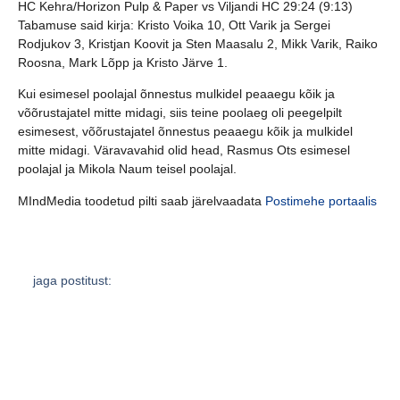
HC Kehra/Horizon Pulp & Paper vs Viljandi HC 29:24 (9:13)
Tabamuse said kirja: Kristo Voika 10, Ott Varik ja Sergei
Rodjukov 3, Kristjan Koovit ja Sten Maasalu 2, Mikk Varik, Raiko
Roosna, Mark Lõpp ja Kristo Järve 1.
Kui esimesel poolajal õnnestus mulkidel peaaegu kõik ja
võõrustajatel mitte midagi, siis teine poolaeg oli peegelpilt
esimesest, võõrustajatel õnnestus peaaegu kõik ja mulkidel
mitte midagi. Väravavahid olid head, Rasmus Ots esimesel
poolajal ja Mikola Naum teisel poolajal.
MIndMedia toodetud pilti saab järelvaadata
Postimehe portaalis
jaga postitust: