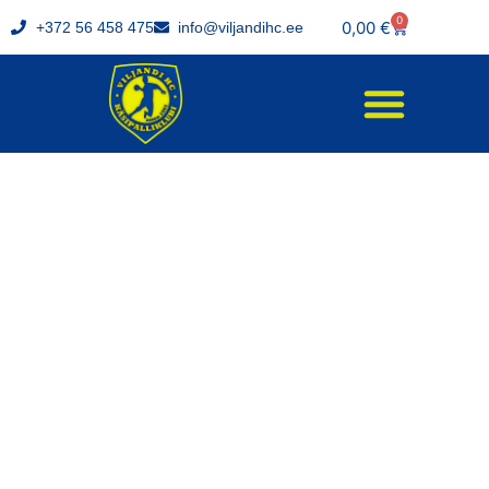
0
0,00
€
+372 56 458 475
info@viljandihc.ee