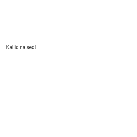
Kallid naised!
“Kindlasti tegi Jumal mehe enne naist, kuid enne tõelist meist
Viljandi HC käsipallimeeskond soovib päikeselist ja lillerohk
jaga postitust: