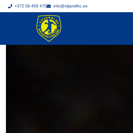
+372 56 458 475
info@viljandihc.ee