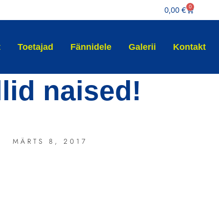
0
0,00
€
t
Toetajad
Fännidele
Galerii
Kontakt
lid naised!
MÄRTS 8, 2017