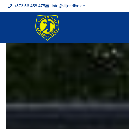
+372 56 458 475
info@viljandihc.ee