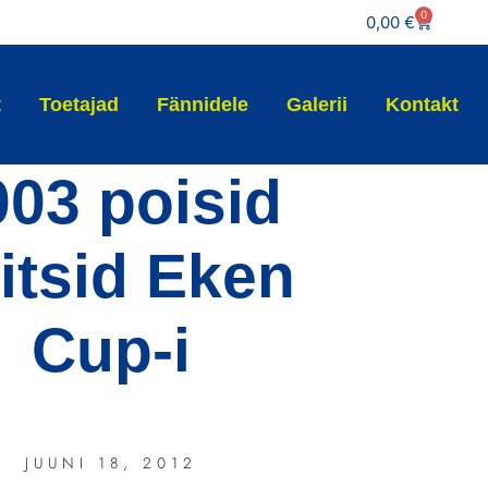
0
0,00
€
t
Toetajad
Fännidele
Galerii
Kontakt
003 poisid
itsid Eken
Cup-i
JUUNI 18, 2012