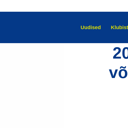
Uudised
Klubis
2
võ