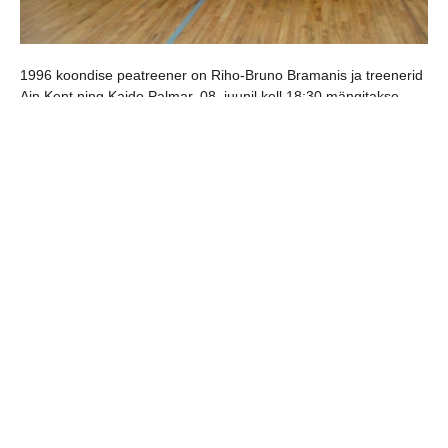
1996 koondise peatreener on Riho-Bruno Bramanis ja treenerid
Ain Kont ning Kaido Palmar. 08. juunil kell 18:30 mängitakse
Viimsi Keskkooli saalis Soome 1996 noormeestega.
jaga postitust:
eelmine
järgmine