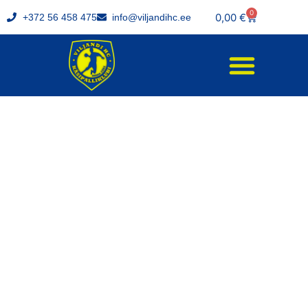
0
0,00
€
+372 56 458 475
info@viljandihc.ee