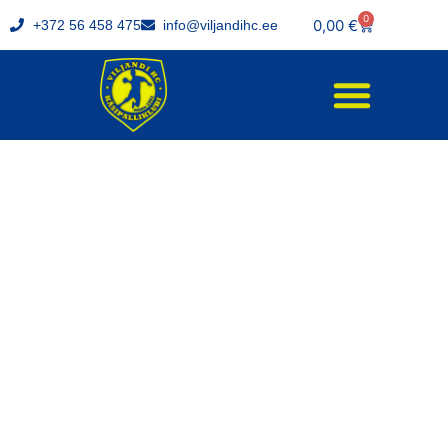
0
0,00
€
+372 56 458 475
info@viljandihc.ee