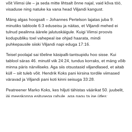
võit Viimsi üle – ja seda mitte lihtsalt õnne najal, vaid kõva töö,
visaduse ning natuke ka vana head Viljandi kangust.
Mäng algas hoogsalt – Johannes Pertelson lajatas juba 9.
minutiks tabloole 6:3 eduseisu ja näitas, et Viljandi mehed ei
tulnud pealinna äärele jalutuskäigule. Kuigi Viimsi proovis
kodupubliku toel vahepeal ise ohjad haarata, mindi
puhkepausile siiski Viljandi napi eduga 17:16.
Teisel poolajal sai tõeline käsipalli-tantsupidu hoo sisse. Kui
tablool säras 46. minutil viik 24:24, tundus korraks, et mäng võib
minna päris närviliseks. Aga siis otsustasid viljandlased, et aitab
küll – siit tuleb võit. Hendrik Koks pani kirsina tordile viimased
väravad ja Viljandi pani koti kinni seisuga 33:28.
Peatreener Marko Koks, kes hiljuti tähistas väärikat 50. juubelit,
jäi meeskonna esitusega rahule, aga nagu ta ise ütles:
“Käed on hetkel veel natuke lühikesed – pidime ka 12 mehega
hakkama saama. Aga mis peamine – iga mänguga läheme
ainult paremaks.”
Viljandi HC jaoks on see alles hooaja algus ja arenguruumi on