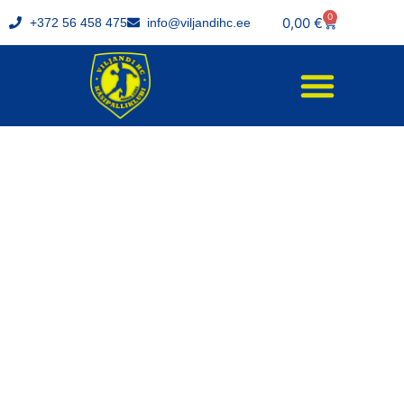
0
0,00
€
+372 56 458 475
info@viljandihc.ee