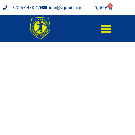
0
0,00
€
+372 56 458 475
info@viljandihc.ee