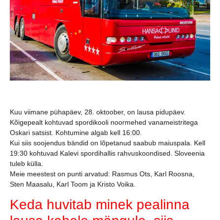
Kuu viimane pühapäev, 28. oktoober, on lausa pidupäev.
Kõigepealt kohtuvad spordikooli noormehed vanameistritega
Oskari satsist. Kohtumine algab kell 16:00.
Kui siis soojendus bändid on lõpetanud saabub maiuspala. Kell
19:30 kohtuvad Kalevi spordihallis rahvuskoondised. Sloveenia
tuleb külla.
Meie meestest on punti arvatud: Rasmus Ots, Karl Roosna,
Sten Maasalu, Karl Toom ja Kristo Voika.
Keda huvitab minek pealinna