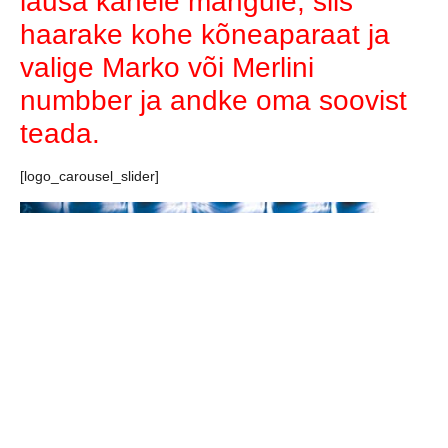
lausa kahele mängule, siis
haarake kohe kõneaparaat ja
valige Marko või Merlini
numbber ja andke oma soovist
teada.
[logo_carousel_slider]