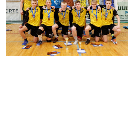
Helin Potteri poolt tehtud pildil
seisavad Martin Allikalt, Simon Drõgin, Richard Mutli, Kevin
Pajuväli, Alex Toom, Henn-Hendrik Sepp, treener Marko Koks
esireas Kevin Hunt, Mihkel Lõpp, Aleksander Pertelson, Kristo
Kungla, Raul Peet, Oliver Ruut
Turniiri parim kaitsemängija – Simon Drõgin
Meeskonna parim mängija – Martin Allikalt
jaga postitust: