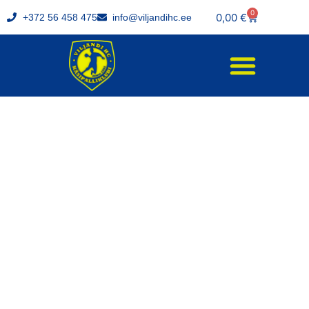
0
0,00
€
+372 56 458 475
info@viljandihc.ee