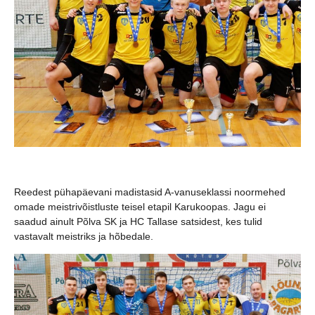
Reedest pühapäevani madistasid A-vanuseklassi noormehed
omade meistrivõistluste teisel etapil Karukoopas. Jagu ei
saadud ainult Põlva SK ja HC Tallase satsidest, kes tulid
vastavalt meistriks ja hõbedale.