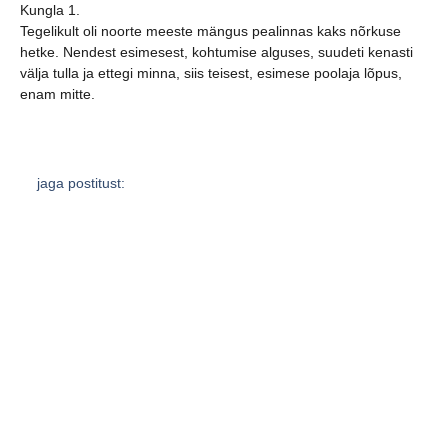
Kungla 1.
Tegelikult oli noorte meeste mängus pealinnas kaks nõrkuse
hetke. Nendest esimesest, kohtumise alguses, suudeti kenasti
välja tulla ja ettegi minna, siis teisest, esimese poolaja lõpus,
enam mitte.
jaga postitust:
eelmine
järgmine