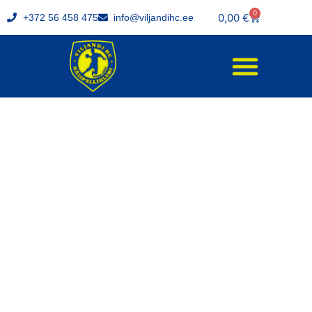
0
0,00
€
+372 56 458 475
info@viljandihc.ee