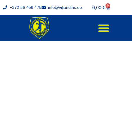
0
0,00
€
+372 56 458 475
info@viljandihc.ee