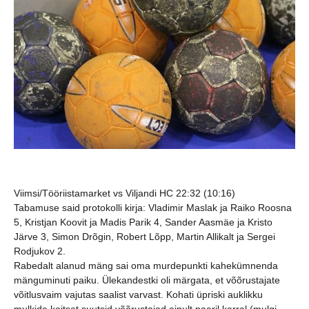
Viimsi/Tööriistamarket vs Viljandi HC 22:32 (10:16)
Tabamuse said protokolli kirja:
Vladimir Maslak ja Raiko Roosna
5, Kristjan Koovit ja Madis Parik 4, Sander Aasmäe ja Kristo
Järve 3, Simon Drõgin, Robert Lõpp, Martin Allikalt ja Sergei
Rodjukov 2.
Rabedalt alanud mäng sai oma murdepunkti kahekümnenda
mänguminuti paiku. Ülekandestki oli märgata, et võõrustajate
võitlusvaim vajutas saalist varvast. Kohati üpriski auklikku
mulkide kaitset suutsid võõrustajad ainult paaril korral (mulgi