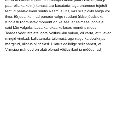
paar olla ka kolm) kenasti ära kasutada, aga enamuse tujutult
tehtud pealeviskeid suutis Rasmus Ots, kas siis plokki abiga või
ilma, tõrjuda, kui nad punase-valge ruuduni üldse jõudsidki.
Kindlasti rõõmustav moment on ka see, et esimesel poolajal
said käe valgeks lausa kaheksa kollases mundris meest.
Teades võõrustajate lootsi võitluslikku vaimu, oli karta, et tulevad
mingid vimkad, kallutamaks tulemust, aga nagu ka pealkirjas
märgitud, üllatus oli tõsiasi. Üllatus eelkõige sellepärast, et
Viimsiga mängud on alati olenud võitluslikud ja möödunud
põhihooajal jäigi saldo nende kasuks.
Kogu teise poolaja huvitavam moment tekkis kui kolmekümne
viienda mänguminuti paiku tegid võõrustajad 3:0 vahespurdi,
mille raviks piisas mulkide lootsil võetud mõtlemisminutist ja ka
mustade meeste teenitud karistusminutitest.
Rasmus Ots sai tööpäeva tehtud, kui seitse minutit jäi mängida.
Käe sai valgeks kümme meest!
Mäng on järelvaadatav Postimehe spordiportaals.