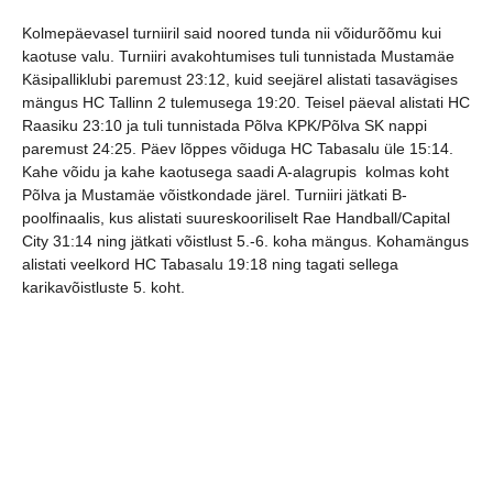
Kolmepäevasel turniiril said noored tunda nii võidurõõmu kui
kaotuse valu. Turniiri avakohtumises tuli tunnistada Mustamäe
Käsipalliklubi paremust 23:12, kuid seejärel alistati tasavägises
mängus HC Tallinn 2 tulemusega 19:20. Teisel päeval alistati HC
Raasiku 23:10 ja tuli tunnistada Põlva KPK/Põlva SK nappi
paremust 24:25. Päev lõppes võiduga HC Tabasalu üle 15:14.
Kahe võidu ja kahe kaotusega saadi A-alagrupis kolmas koht
Põlva ja Mustamäe võistkondade järel. Turniiri jätkati B-
poolfinaalis, kus alistati suureskooriliselt Rae Handball/Capital
City 31:14 ning jätkati võistlust 5.-6. koha mängus. Kohamängus
alistati veelkord HC Tabasalu 19:18 ning tagati sellega
karikavõistluste 5. koht.
Võistkonna parimaks mängijaks valiti Ranel Patrick Heinsalu.
Viljandi KK/Viljandi SK/Pärnu mängis koosseisus: Ranel Patrick
Heinsalu, Tristen Saar, Kenneth Kösler, Regon Priipalu, Timo
Kris Jüris, Magnus Maiste, Robin Hillermaa, Ian Kaljula, Alari
Kurson, Oscar Goldberg, Henrik Heinmets, Karl Martin
Braanaas, Sander Naaber. Treenerid Marko Koks ja Toomas
Heinla.