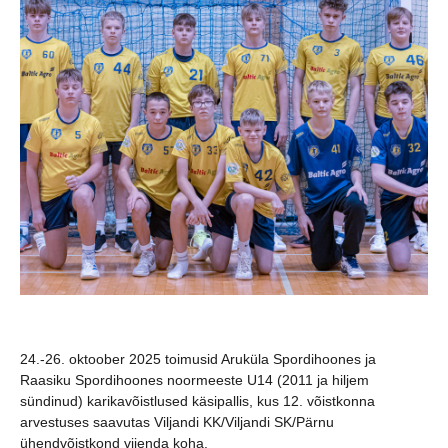
24.-26. oktoober 2025 toimusid Aruküla Spordihoones ja
Raasiku Spordihoones noormeeste U14 (2011 ja hiljem
sündinud) karikavõistlused käsipallis, kus 12. võistkonna
arvestuses saavutas Viljandi KK/Viljandi SK/Pärnu
ühendvõistkond viienda koha.