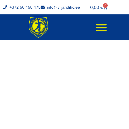
0
0,00
€
+372 56 458 475
info@viljandihc.ee