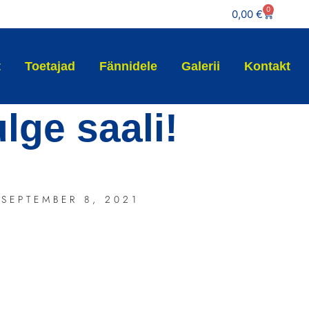
0
0,00
€
t
Toetajad
Fännidele
Galerii
Kontakt
lge saali!
SEPTEMBER 8, 2021