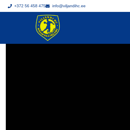
+372 56 458 475
info@viljandihc.ee