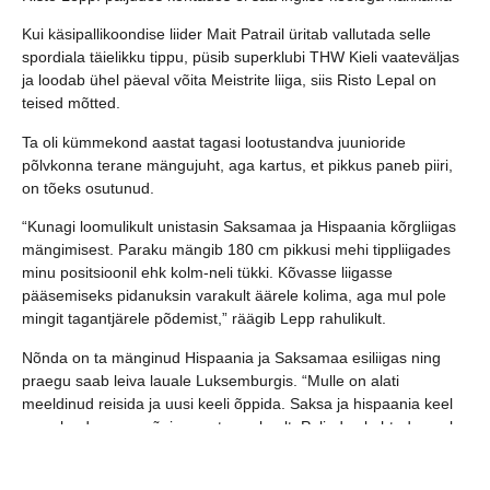
Kui käsipallikoondise liider Mait Patrail üritab vallutada selle
spordiala täielikku tippu, püsib superklubi THW Kieli vaateväljas
ja loodab ühel päeval võita Meistrite liiga, siis Risto Lepal on
teised mõtted.
Ta oli kümmekond aastat tagasi lootustandva juunioride
põlvkonna terane mängujuht, aga kartus, et pikkus paneb piiri,
on tõeks osutunud.
“Kunagi loomulikult unistasin Saksamaa ja Hispaania kõrgliigas
mängimisest. Paraku mängib 180 cm pikkusi mehi tippliigades
minu positsioonil ehk kolm-neli tükki. Kõvasse liigasse
pääsemiseks pidanuksin varakult äärele kolima, aga mul pole
mingit tagantjärele põdemist,” räägib Lepp rahulikult.
Nõnda on ta mänginud Hispaania ja Saksamaa esiliigas ning
praegu saab leiva lauale Luksemburgis. “Mulle on alati
meeldinud reisida ja uusi keeli õppida. Saksa ja hispaania keel
on selged, praegu õpin prantsuse keelt. Paljudes kohtades pole
võimalik inglise keelega hakkama saada. Eesmärk on tulevikuks
koguda võimalikult suur pagas ning kõik kontaktid ja keeled