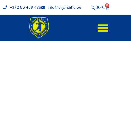
0
0,00
€
+372 56 458 475
info@viljandihc.ee