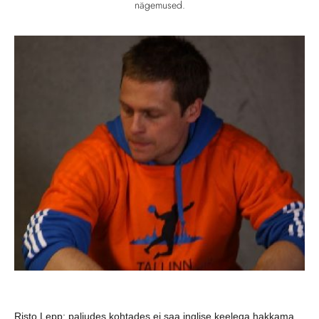
nägemused.
Risto Lepp: paljudes kohtades ei saa inglise keelega hakkama