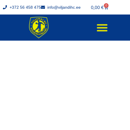
0
0,00
€
+372 56 458 475
info@viljandihc.ee