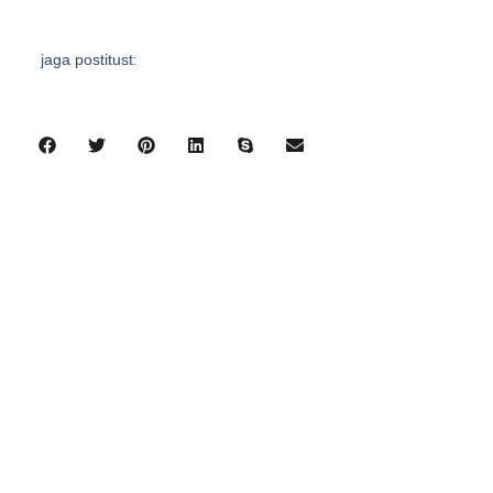
jaga postitust:
eelmine
järgmine