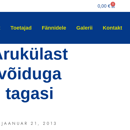
0
0,00
€
t
Toetajad
Fännidele
Galerii
Kontakt
rukülast
võiduga
tagasi
JAANUAR 21, 2013