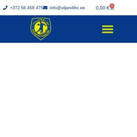
0
0,00
€
+372 56 458 475
info@viljandihc.ee