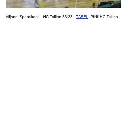
Viljandi Spordikool – HC Tallinn 33:33
TABEL
Pildil HC Tallinn.
Viljandi Spordikool:
Väravas Peeter Parik ja Joel Urbel. Robert
Lõpp 10, Sten Maasalu 4, Martin Ott Sülla 3, Sander Aasmäe 1,
Mikk Varik 3, Karl Roosna 6, Karl Toom 2, Mark Lõpp 4, Raiko
Roosna, Martin Allikalt, Sander Izjumov, Alex Toom.
jaga postitust:
eelmine
järgmine