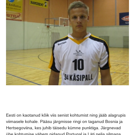
Eesti on kaotanud kõik viis senist kohtumist ning jääb alagrupis
viimasele kohale. Pääsu järgmisse ringi on taganud Bosnia ja
Hertsegoviina, kes juhib täisedu kümne punktiga. Järgnevad
ühe kohtumise vähem pidanud Portugal ja Läti nelja silmaga.