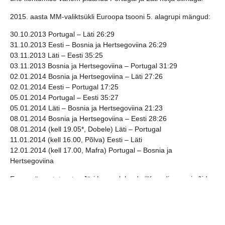
2015. aasta MM-valiktsükli Euroopa tsooni 5. alagrupi mängud:
30.10.2013 Portugal – Läti 26:29
31.10.2013 Eesti – Bosnia ja Hertsegoviina 26:29
03.11.2013 Läti – Eesti 35:25
03.11.2013 Bosnia ja Hertsegoviina – Portugal 31:29
02.01.2014 Bosnia ja Hertsegoviina – Läti 27:26
02.01.2014 Eesti – Portugal 17:25
05.01.2014 Portugal – Eesti 35:27
05.01.2014 Läti – Bosnia ja Hertsegoviina 21:23
08.01.2014 Bosnia ja Hertsegoviina – Eesti 28:26
08.01.2014 (kell 19.05*, Dobele) Läti – Portugal
11.01.2014 (kell 16.00, Põlva) Eesti – Läti
12.01.2014 (kell 17.00, Mafra) Portugal – Bosnia ja
Hertsegoviina
Enne mängu tutvustas Jüri Lepp olukorda “Koondisega ei sõida
Bosniasse üks meeskonna tugitala Dener Jaanimaa, kes on
väljas randmevigastusega, ning samuti jäi koju möödunud
nädalal seljale viga teinud Mikk Pinnonen. Lisaks on Marko
Slastinovski selg väga kange (sellisena on teda väga raske