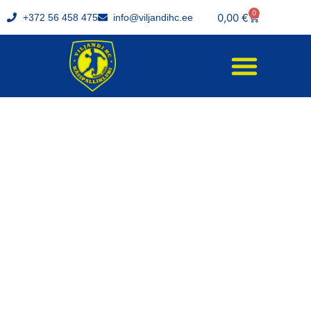
0
0,00
€
+372 56 458 475
info@viljandihc.ee