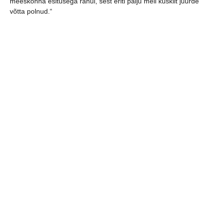
meeskonna esitusega rahul, sest eriti palju meil kuskilt juurde
võtta polnud.“
jaga postitust:
eelmine
järgmine