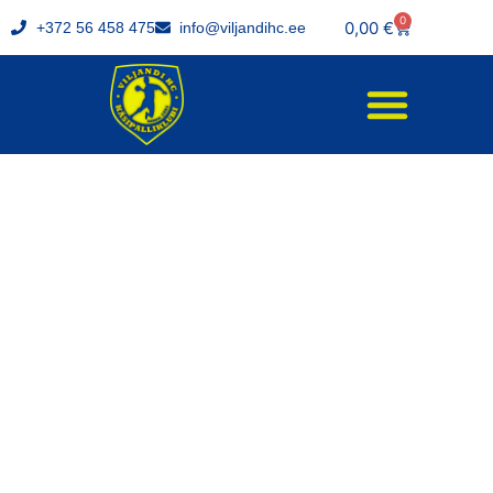
0
0,00
€
+372 56 458 475
info@viljandihc.ee