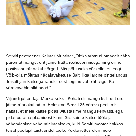
Serviti peatreener Kalmer Musting: „Oleks tahtnud omadelt näha
paremat mängu, ent jäime hätta realiseerimisega ning olime
positsioonirünnakul nõrgad. Mis põhjuseks võis olla, ei teagi.
Võib-olla mõjutas nädalavahetuse Balti liiga järgne pingelangus.
Teisalt jäin kaitsega rahule, sest tegime vähe lihtvigu. Ka
väravavahid olid head.“
Viljandi juhendaja Marko Koks: „Kohati oli mängu küll, ent siis
jäime rünnakul hätta. Hoidsime Serviti 25 värava peal, mis
näitas, et meie kaitse pidas. Alustasime mängu kehvasti, ega
pidanud oma plaanidest kinni. Siis saime kaitse tööle ja
vähendasime vahe minimaalseks, kuid Serviti mootor hakkas
teisel poolajal täistuuridel tööle. Kokkuvõttes olen meie