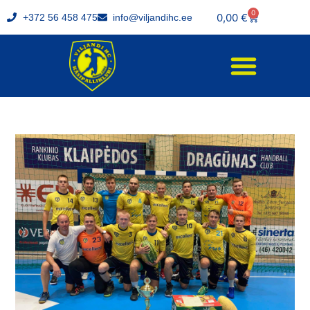
0
0,00
€
+372 56 458 475
info@viljandihc.ee