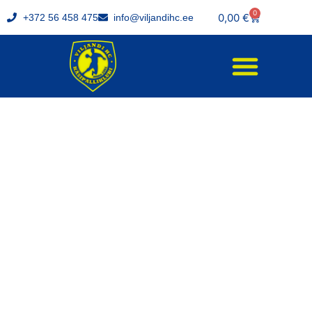
0
0,00
€
+372 56 458 475
info@viljandihc.ee