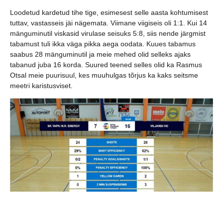
Loodetud kardetud tihe tige, esimesest selle aasta kohtumisest
tuttav, vastasseis jäi nägemata. Viimane viigiseis oli 1:1. Kui 14
mänguminutil viskasid virulase seisuks 5:8, siis nende järgmist
tabamust tuli ikka väga pikka aega oodata. Kuues tabamus
saabus 28 mänguminutil ja meie mehed olid selleks ajaks
tabanud juba 16 korda. Suured teened selles olid ka Rasmus
Otsal meie puurisuul, kes muuhulgas tõrjus ka kaks seitsme
meetri karistusviset.