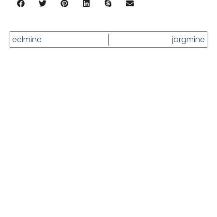
eelmine
järgmine
Kas oled ikka näljane? Siin on
rohkem