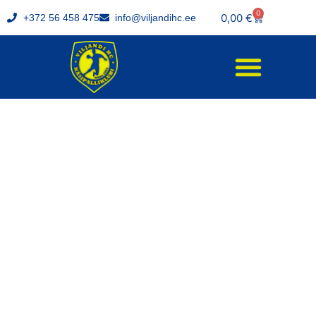
0
0,00
€
+372 56 458 475
info@viljandihc.ee