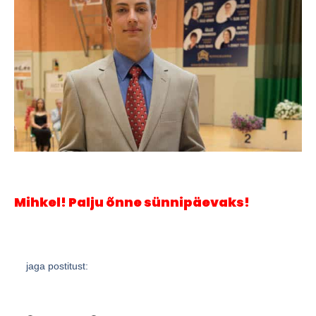
Mihkel! Palju õnne sünnipäevaks!
jaga postitust: