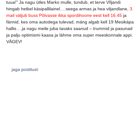
tuua!” Ja nagu ütles Marko mulle, tundub, et terve VIljandi
hingab hetkel käsipallilainel….seega armas ja hea viljandlane,
3.
mail väljub buss Pôlvasse ikka spordihoone eest kell 16.45
ja
fännid, kes oma autodega tulevad, mäng algab kell 19 Mesikäpa
hallis….ja nagu meile juba tavaks saanud – trummid ja pasunad
ja palju optimismi kaasa ja lähme oma super meeskonnale appi.
VÄGEV!
jaga postitust:
eelmine
järgmine