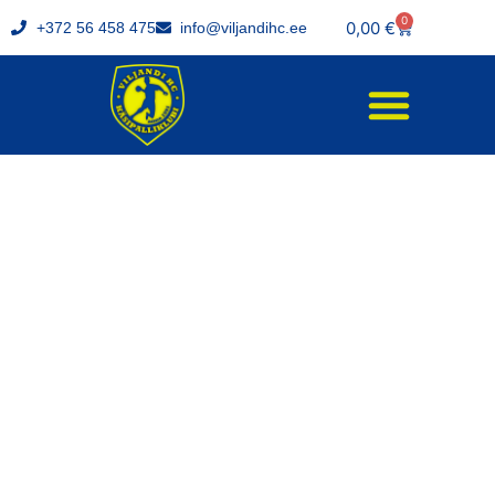
0
0,00
€
+372 56 458 475
info@viljandihc.ee