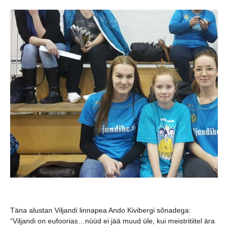
Täna alustan Viljandi linnapea Ando Kivibergi sõnadega:
“Viljandi on eufoorias…nüüd ei jää muud üle, kui meistritiitel ära