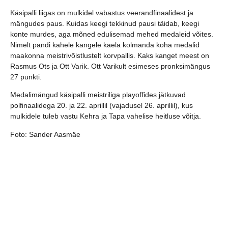
Käsipalli liigas on mulkidel vabastus veerandfinaalidest ja
mängudes paus. Kuidas keegi tekkinud pausi täidab, keegi
konte murdes, aga mõned edulisemad mehed medaleid võites.
Nimelt pandi kahele kangele kaela kolmanda koha medalid
maakonna meistrivõistlustelt korvpallis. Kaks kanget meest on
Rasmus Ots ja Ott Varik. Ott Varikult esimeses pronksimängus
27 punkti.
Medalimängud käsipalli meistriliga playoffides jätkuvad
polfinaalidega 20. ja 22. aprillil (vajadusel 26. aprillil), kus
mulkidele tuleb vastu Kehra ja Tapa vahelise heitluse võitja.
Foto: Sander Aasmäe
jaga postitust: