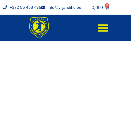
0
0,00
€
+372 56 458 475
info@viljandihc.ee