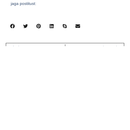
jaga postitust:
eelmine
järgmine