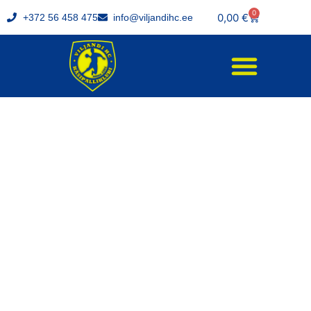
0
0,00
€
+372 56 458 475
info@viljandihc.ee