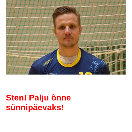
Sten! Palju õnne
sünnipäevaks!