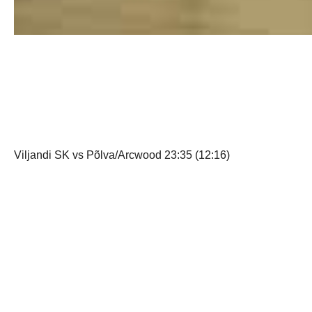
Viljandi SK vs Põlva/Arcwood 23:35 (12:16)
Tabavad olid: Martin Allikalt 7, Simon Drõgin 5, Alex Toom 
Spordikooli poisid olid tagaajaja osas algusest peale ja kui 
minna. Ei saa öelda, et liiga liidrid millegi hüpersuperiga hiil
Mõned kaadrid kohtumisest.