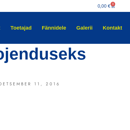
0
0,00
€
t
Toetajad
Fännidele
Galerii
Kontakt
ojenduseks
DETSEMBER 11, 2016