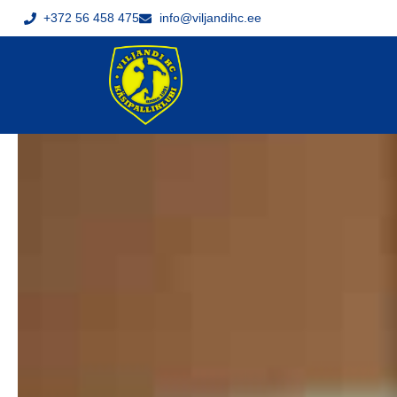
+372 56 458 475
info@viljandihc.ee