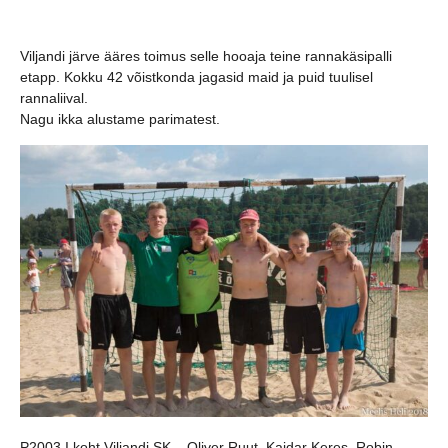
Viljandi järve ääres toimus
selle hooaja teine rannakäsipalli
etapp. Kokku 42 võistkonda jagasid maid ja puid tuulisel
rannaliival.
Nagu ikka alustame parimatest.
P2003 I koht Viljandi SK – Oliver Ruut, Kaidar Keres, Robin