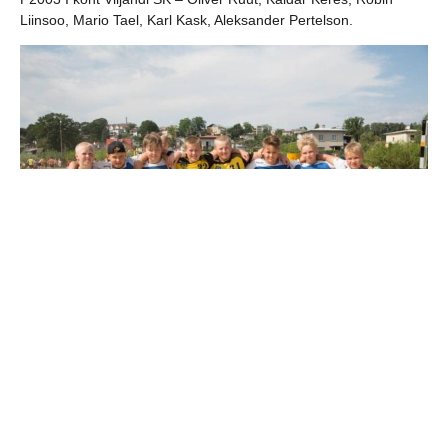
Liinsoo, Mario Tael, Karl Kask, Aleksander Pertelson.
P2005 I koht Viljandi SK – Jürgen Aas, Jaan – Paul Varik, Kimon
Volkov, German Izjumov, Kenet Toom, Carlis Kuimets, Kaspar
Oja, Johannes Pertelson. Treener Marko Koks