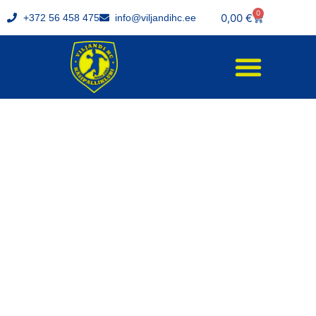
0
0,00
€
+372 56 458 475
info@viljandihc.ee