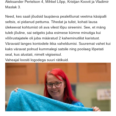
Aleksander Pertelson 4, Mihkel Lõpp, Kristjan Koovit ja Vladimir
Maslak 3.
Need, kes saali jõudsid laupäeva pealelõunat veetma käsipalli
seltsis, ei pidanud pettuma. Tihedat ja tulist, kohati lausa
ülekeevat kohtumist oli ava vilest lõpu sireenini. See, et mäng
tuleb jõuline, sai selgeks juba esimese kümne minutiga kui
võõrustajatele oli juba määratud 2 kaheminutilist karistust.
Väravaid langes kontodele ikka vaheldumisi. Suuremat vahet kui
kaks väravat polnud kummalegi satsile ning poolaeg lõpetati
seal, kus alustati, nimelt viigiseisul.
Vaheajal loositi logodega suuri rätikuid.