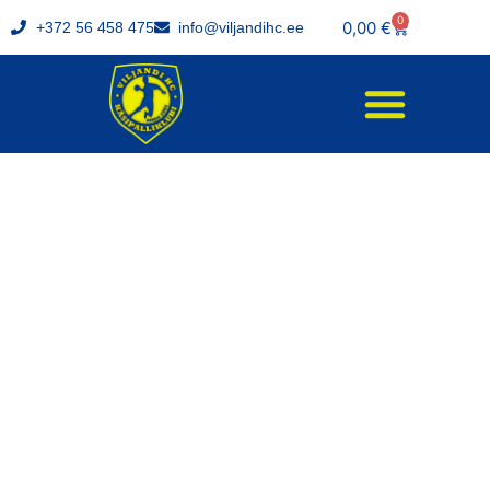
0
0,00
€
+372 56 458 475
info@viljandihc.ee