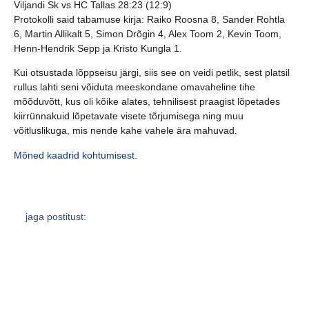
Viljandi Sk vs HC Tallas 28:23 (12:9)
Protokolli said tabamuse kirja:
Raiko Roosna 8, Sander Rohtla
6, Martin Allikalt 5, Simon Drõgin 4, Alex Toom 2, Kevin Toom,
Henn-Hendrik Sepp ja Kristo Kungla 1.
Kui otsustada lõppseisu järgi, siis see on veidi petlik, sest platsil
rullus lahti seni võiduta meeskondane omavaheline tihe
mõõduvõtt, kus oli kõike alates, tehnilisest praagist lõpetades
kiirrünnakuid lõpetavate visete tõrjumisega ning muu
võitluslikuga, mis nende kahe vahele ära mahuvad.
Mõned kaadrid kohtumisest.
jaga postitust: