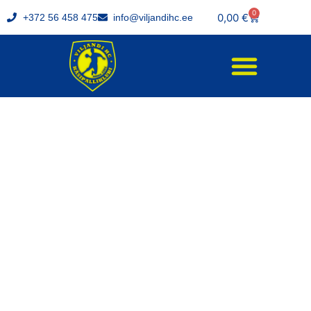
0
0,00
€
+372 56 458 475
info@viljandihc.ee