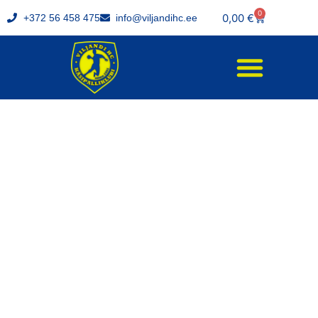
0
0,00
€
+372 56 458 475
info@viljandihc.ee