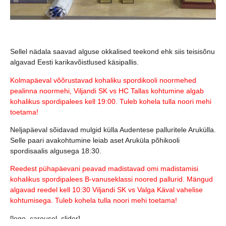
Sellel nädala saavad alguse okkalised teekond ehk siis teisisõnu
algavad Eesti karikavõistlused käsipallis.
Kolmapäeval võõrustavad kohaliku spordikooli noormehed
pealinna noormehi, Viljandi SK vs HC Tallas kohtumine algab
kohalikus spordipalees kell 19:00. Tuleb kohela tulla noori mehi
toetama!
Neljapäeval sõidavad mulgid külla Audentese palluritele Arukülla.
Selle paari avakohtumine leiab aset Aruküla põhikooli
spordisaalis algusega 18:30.
Reedest pühapäevani peavad madistavad omi madistamisi
kohalikus spordipalees B-vanuseklassi noored pallurid. Mängud
algavad reedel kell 10:30 Viljandi SK vs Valga Käval vahelise
kohtumisega. Tuleb kohela tulla noori mehi toetama!
[logo_carousel_slider]