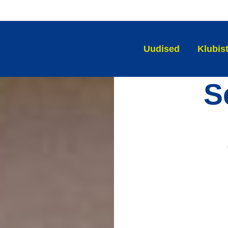
Uudised
Klubis
S