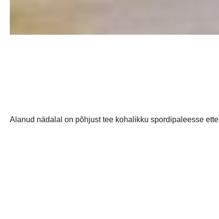
Alanud nädalal on põhjust tee kohalikku spordipaleesse ette v
Kolmapäeval tulevad külla koolipoisid Arukülast, et pidada k
Neljapäeval sõidavad noored mulgid pealinna pidama oma ka
Reedest pühapäevani mängivad omi karikavõistlusi C-vanus
[logo_carousel_slider]