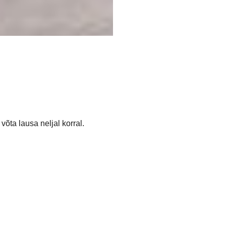
õta lausa neljal korral.
arikasarja korduskohtumine. Mulkidel all edu +8.
rikasarja korduskohtumist HC Tallasega. Mulkidel all edu +3. 
eklassi noormehed ja seda kohalikus spordipalees.