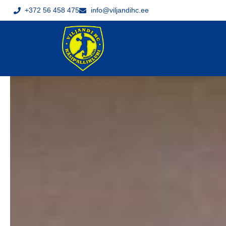
+372 56 458 475
info@viljandihc.ee