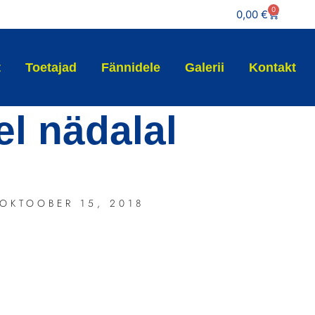
0
0,00
€
t
Toetajad
Fännidele
Galerii
Kontakt
el nädalal
OKTOOBER 15, 2018