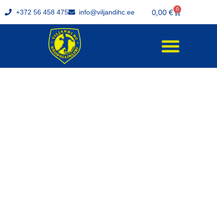
0
0,00
€
+372 56 458 475
info@viljandihc.ee