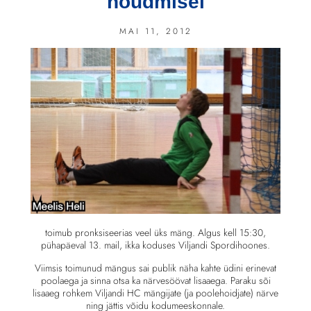
nõudmisel
MAI 11, 2012
toimub pronksiseerias veel üks mäng. Algus kell 15:30,
pühapäeval 13. mail, ikka koduses Viljandi Spordihoones.
Viimsis toimunud mängus sai publik näha kahte üdini erinevat
poolaega ja sinna otsa ka närvesöövat lisaaega. Paraku sõi
lisaaeg rohkem Viljandi HC mängijate (ja poolehoidjate) närve
ning jättis võidu kodumeeskonnale.