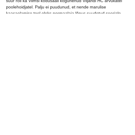
suur roll ka Viimsi kodusaali kogunenud Viljandi HC arvukatel
poolehoidjatel. Palju ei puudunud, et nende marulise
kaasaelamise toel oleks normaalaja lõpus suudetud seeriale
punkt panna.
HC Viimsi/Tööriistamarket – Viljandi HC 34-32 (31-30, 28:28,
20-12)
1-1
Viljandi HC: Kristo Voika 10, Ott Varik 8, Kristjan Koovit 5, Marko
Koks 4, Madis Parik 3, Vitali Vorobjov 2.
Kolmas, otsustav kohtumine, leiab aset Viljandi Spordihoones
eeloleval pühapäeval, 13. mail, algusega 15:30. Kohtume
mängul!
Meelise
pildid
teisest pronksikohtumisest Viimsis.
jaga postitust: