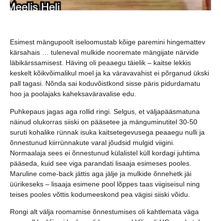
Esimest mängupoolt iseloomustab kõige paremini hingemattev
kärsahais … tuleneval mulkide nooremate mängijate närvide
läbikärssamisest. Häving oli peaaegu täielik – kaitse lekkis
keskelt kõikvõimalikul moel ja ka väravavahist ei põrganud ükski
pall tagasi. Nõnda sai koduvõistkond sisse päris pidurdamatu
hoo ja poolajaks kaheksaväravalise edu.
Puhkepaus jagas aga rollid ringi. Selgus, et väljapääsmatuna
näinud olukorras siiski on pääsetee ja mänguminutitel 30-50
suruti kohalike rünnak isuka kaitsetegevusega peaaegu nulli ja
õnnestunud kiirrünnakute varal jõudsid mulgid viigini.
Normaalaja sees ei õnnestunud külalistel küll kordagi juhtima
pääseda, kuid see viga parandati lisaaja esimeses pooles.
Maruline come-back jättis aga jälje ja mulkide õnnehetk jäi
üürikeseks – lisaaja esimene pool lõppes taas viigiseisul ning
teises pooles võttis kodumeeskond pea vägisi siiski võidu.
Rongi alt välja roomamise õnnestumises oli kahtlemata väga