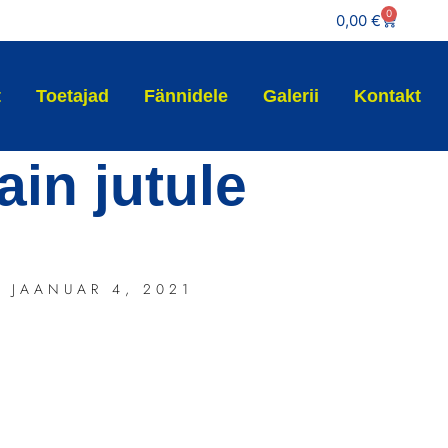
0
0,00
€
t
Toetajad
Fännidele
Galerii
Kontakt
ain jutule
JAANUAR 4, 2021