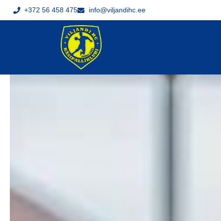
+372 56 458 475
info@viljandihc.ee