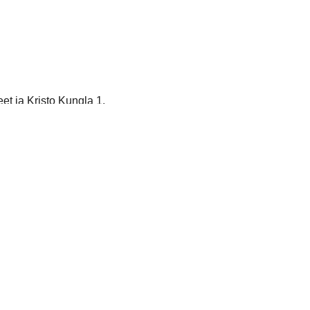
et ja Kristo Kungla 1.
kus mulgid esimesel poolajal väravani jõudsid. See rong sõitis il