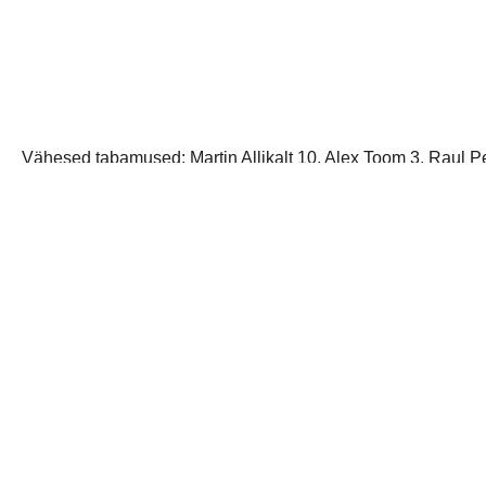
Vähesed tabamused: Martin Allikalt 10, Alex Toom 3, Raul Pe
Eriti niru pealinnas käik. 7, 17, 18, 24 tähistavad minuteid, 
jaga postitust: