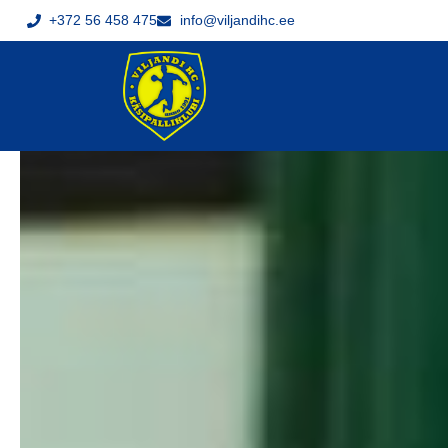
+372 56 458 475
info@viljandihc.ee