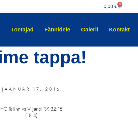
0
0,00
€
t
Toetajad
Fännidele
Galerii
Kontakt
ime tappa!
JAANUAR 17, 2016
HC Tallinn vs Viljandi SK 32:15
(18:4)