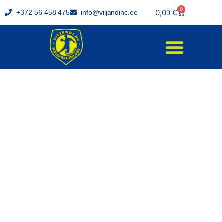
0
0,00
€
+372 56 458 475
info@viljandihc.ee