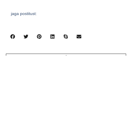
jaga postitust:
eelmine
järgmine