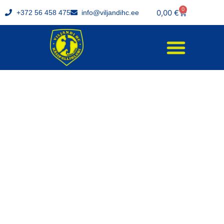
0
0,00
€
+372 56 458 475
info@viljandihc.ee