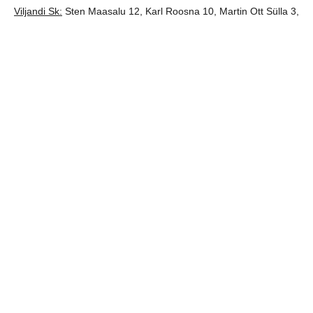
Viljandi Sk:
Sten Maasalu 12, Karl Roosna 10, Martin Ott Sülla 3,
Sander Aasmäe 3, Mark Lõpp 6, Mikk Varik 2. Väravas Joel
Urbel ja Peeter Parik.
jaga postitust:
eelmine
järgmine