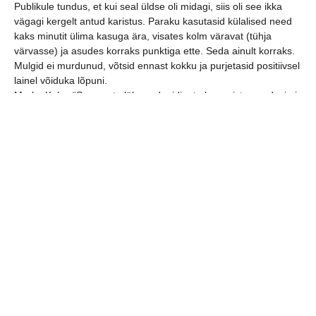
Publikule tundus, et kui seal üldse oli midagi, siis oli see ikka
vägagi kergelt antud karistus. Paraku kasutasid külalised need
kaks minutit ülima kasuga ära, visates kolm väravat (tühja
värvasse) ja asudes korraks punktiga ette. Seda ainult korraks.
Mulgid ei murdunud, võtsid ennast kokku ja purjetasid positiivsel
lainel võiduka lõpuni.
Marko Koks: “See aasta läks sedapidi, et alagrupist me edasi ei
jõudnud. Kummitama jäävad kodus äre antud punktid. Kehraga
ühe napilt kaotasime ja teise viigistasime. Vilniusega mäng
kodus teeb eriti tuska, sest seal suutsime neid võita ja võitnuks
neid ka kodus, oleks kõik võimalik olnud.”
Kui juba sajas sünnipäev, siis olgu ka pilte sada.
jaga postitust: