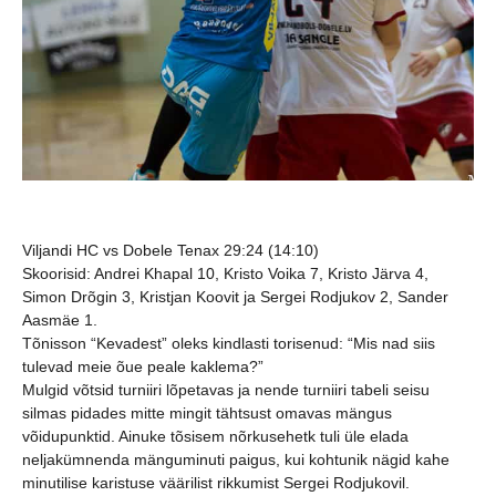
Viljandi HC vs Dobele Tenax 29:24 (14:10)
Skoorisid:
Andrei Khapal 10, Kristo Voika 7, Kristo Järva 4,
Simon Drõgin 3, Kristjan Koovit ja Sergei Rodjukov 2, Sander
Aasmäe 1.
Tõnisson “Kevadest” oleks kindlasti torisenud: “Mis nad siis
tulevad meie õue peale kaklema?”
Mulgid võtsid turniiri lõpetavas ja nende turniiri tabeli seisu
silmas pidades mitte mingit tähtsust omavas mängus
võidupunktid. Ainuke tõsisem nõrkusehetk tuli üle elada
neljakümnenda mänguminuti paigus, kui kohtunik nägid kahe
minutilise karistuse väärilist rikkumist Sergei Rodjukovil.