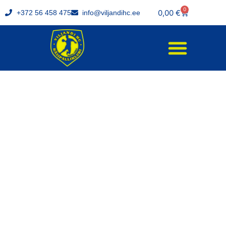
0
0,00
€
+372 56 458 475
info@viljandihc.ee