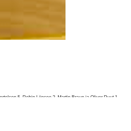
telson 5, Robin Liinsoo 2, Martin Braun ja Oliver Ruut 1.
paari (mulgi paar olla ka kolm) väravaga ette, et siis lasta pra
 praagipoiss kohal koos kõige ilusa nullimisega. Teise poolaja t
laline puki alla ja mütsaki maandus meie mees põlvele. Kohtunik
tab ees taaskord külaskäik künkale linna piiri taga.