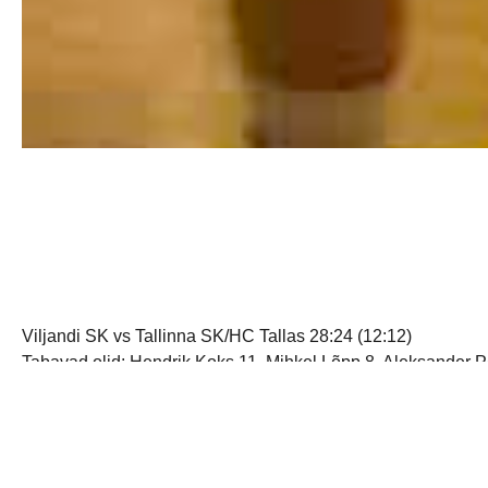
Viljandi SK vs Tallinna SK/HC Tallas 28:24 (12:12)
Tabavad olid: Hendrik Koks 11, Mihkel Lõpp 8, Aleksander Per
Eks ta üks lõõtsa mängimine oli. Meie poisid viskasid ennast 
päris ilusate soorituste toel hakkas nagu lubama ning jällegi
siin läks veidi teisiti. Viskel olnud Aleksandrile ehitas kü
külalise esitust punase kaardi vääriliselt, aga Aleksandrit oo