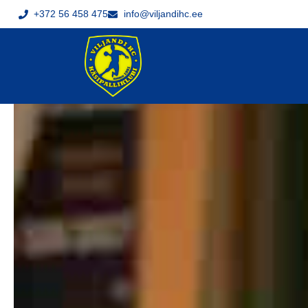
+372 56 458 475
info@viljandihc.ee