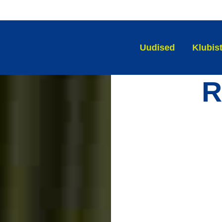
Uudised
Klubis
R