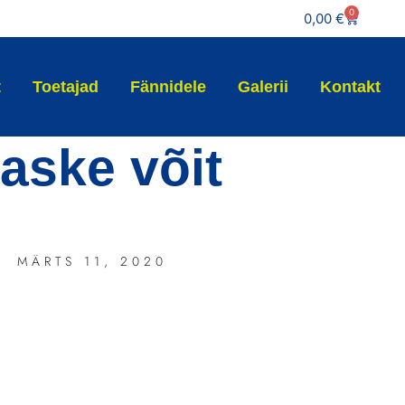
0
0,00
€
t
Toetajad
Fännidele
Galerii
Kontakt
aske võit
MÄRTS 11, 2020