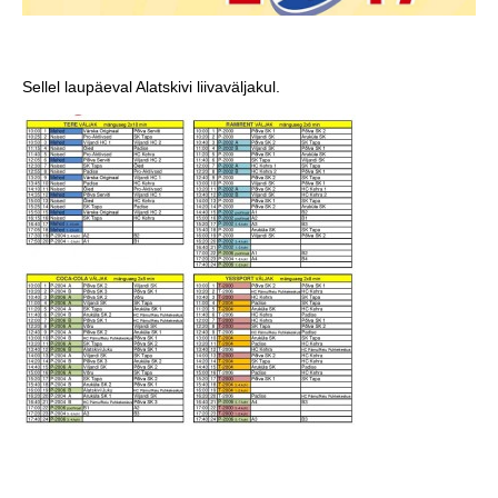
Sellel laupäeval Alatskivi liivaväljakul.