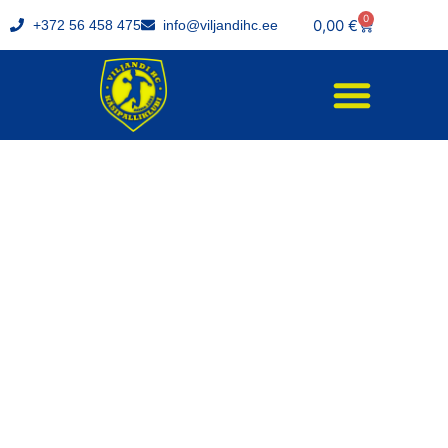
0
0,00
€
+372 56 458 475
info@viljandihc.ee