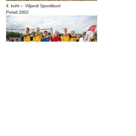
4. koht – Viljandi Spordikool
Poisid 2002
II koht – Viljandi Spordikool – Mihkel Lõpp, Kevin Hunt, Martin
Braun, Kenno Toom, Oliver Ruut, Aleksander Pertelson treener
Marko Koks
Poisid 2004