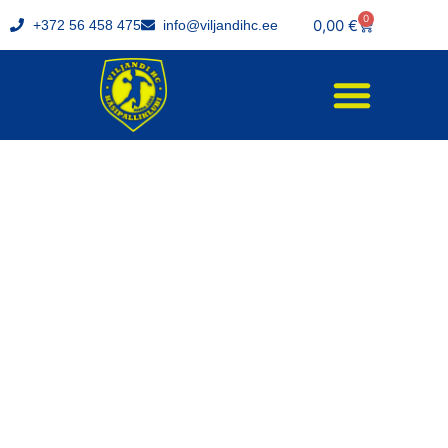
0
0,00
€
+372 56 458 475
info@viljandihc.ee