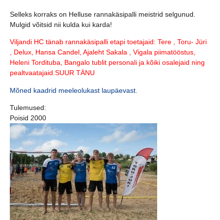
Selleks korraks on Helluse rannakäsipalli meistrid selgunud.
Mulgid võitsid nii kulda kui karda!
Viljandi HC tänab rannakäsipalli etapi toetajaid: Tere , Toru- Jüri
, Delux, Hansa Candel, Ajaleht Sakala , Vigala piimatööstus,
Heleni Tordituba, Bangalo tublit personali ja kõiki osalejaid ning
pealtvaatajaid.SUUR TÄNU
Mõned kaadrid meeleolukast laupäevast.
Tulemused:
Poisid 2000