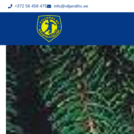
+372 56 458 475
info@viljandihc.ee