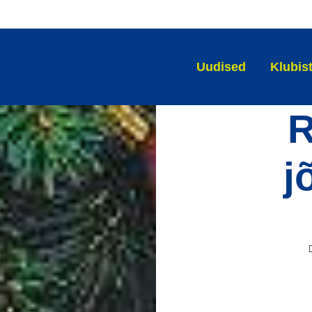
Uudised
Klubis
R
j