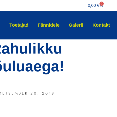
0
0,00
€
t
Toetajad
Fännidele
Galerii
Kontakt
ahulikku
õuluaega!
DETSEMBER 20, 2018