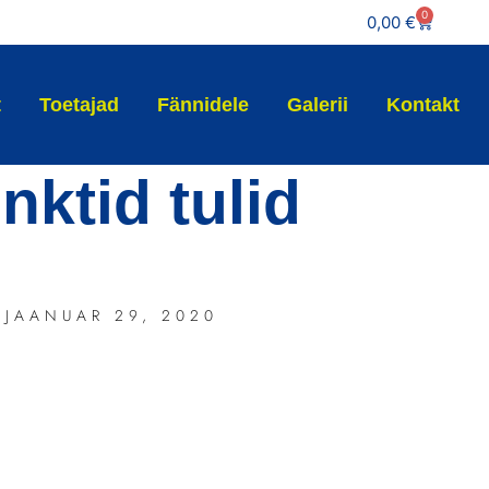
0
0,00
€
t
Toetajad
Fännidele
Galerii
Kontakt
nktid tulid
JAANUAR 29, 2020