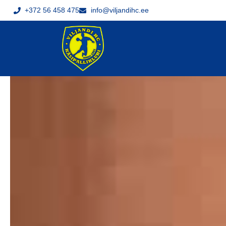
+372 56 458 475
info@viljandihc.ee