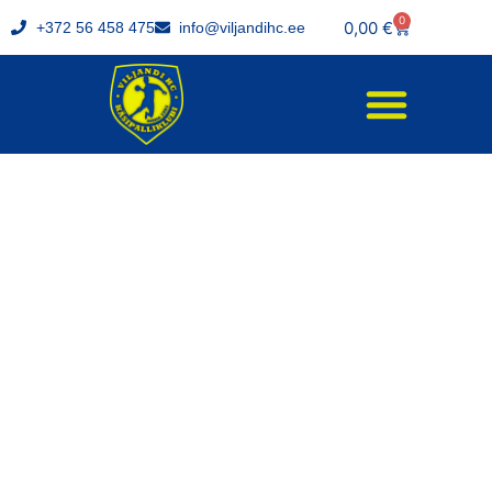
0
0,00
€
+372 56 458 475
info@viljandihc.ee