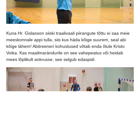
Kuna Hr. Gislasson siiski traalivaali piirangute tõttu ei saa meie
meeskonnale appi tulla, siis kus häda kõige suurem, seal abi
kõige lähem! Abitreeneri kohustused võtab enda õlule Kristo
Voika. Kas maailmarändurile on see vahepeatus või heidab
mees lõplikult ankrusse, see selgub edaspidi.