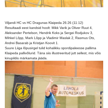
Viljandi HC vs HC Dragunas Klaipeda 26:26 (11:12)
Resultaadi eest kandsid hoolt: Mikk Varik ja Oliver Ruut 4,
Aleksander Pertelson, Hendrik Koks ja Sergei Rodjukov 3,
Mihkel Lõpp, Mark Lõpp ja Vladimir Maslak 2, Rasmus Ots,
Andrei Basarab ja Kristjan Koovit 1.
Suure Liiga lõpusirgel tulid kohalikku spordipaleesse pallima
Klaipeda pallivõlurid. Täna siis illustreeritud jutt sellest, mis võis
kinupildis märkamata jääda.